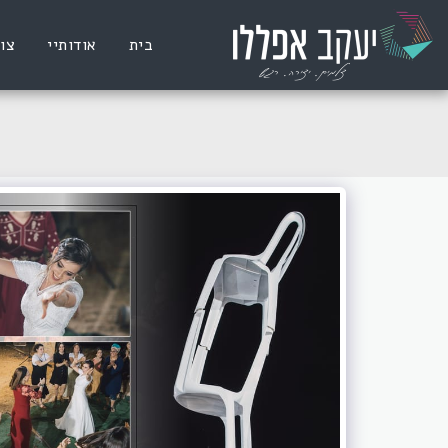
בית
אודותיי
צו