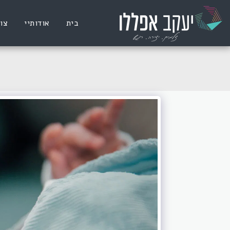
בית
אודותיי
צו