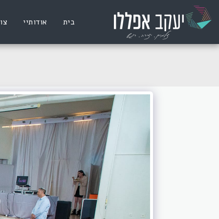
בית
אודותיי
צו