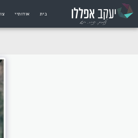
בית
אודותיי
צו