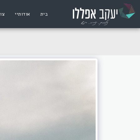
בית
אודותיי
צו