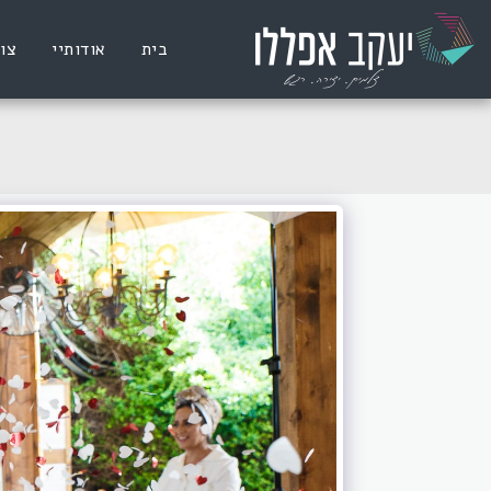
בית
אודותיי
צו